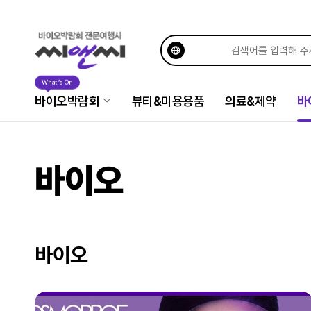
What’s On
바이오박람회
뷰티&미용용품
의료&제약
바
바이오
바이오