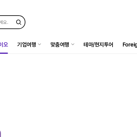
이오
기업여행
맞춤여행
테마/현지투어
Forei